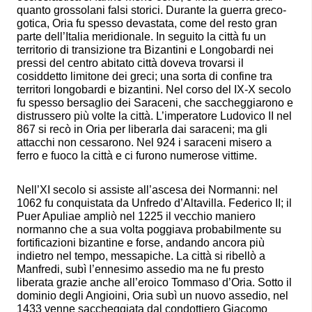
quanto grossolani falsi storici. Durante la guerra greco-
gotica, Oria fu spesso devastata, come del resto gran
parte dell’Italia meridionale. In seguito la città fu un
territorio di transizione tra Bizantini e Longobardi nei
pressi del centro abitato città doveva trovarsi il
cosiddetto limitone dei greci; una sorta di confine tra
territori longobardi e bizantini. Nel corso del IX-X secolo
fu spesso bersaglio dei Saraceni, che saccheggiarono e
distrussero più volte la città. L’imperatore Ludovico II nel
867 si recò in Oria per liberarla dai saraceni; ma gli
attacchi non cessarono. Nel 924 i saraceni misero a
ferro e fuoco la città e ci furono numerose vittime.
Nell’XI secolo si assiste all’ascesa dei Normanni: nel
1062 fu conquistata da Unfredo d’Altavilla. Federico II; il
Puer Apuliae ampliò nel 1225 il vecchio maniero
normanno che a sua volta poggiava probabilmente su
fortificazioni bizantine e forse, andando ancora più
indietro nel tempo, messapiche. La città si ribellò a
Manfredi, subì l’ennesimo assedio ma ne fu presto
liberata grazie anche all’eroico Tommaso d’Oria. Sotto il
dominio degli Angioini, Oria subì un nuovo assedio, nel
1433 venne saccheggiata dal condottiero Giacomo