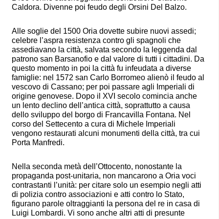
Caldora. Divenne poi feudo degli Orsini Del Balzo.
Alle soglie del 1500 Oria dovette subire nuovi assedi;
celebre l’aspra resistenza contro gli spagnoli che
assediavano la città, salvata secondo la leggenda dal
patrono san Barsanofio e dal valore di tutti i cittadini. Da
questo momento in poi la città fu infeudata a diverse
famiglie: nel 1572 san Carlo Borromeo alienò il feudo al
vescovo di Cassano; per poi passare agli Imperiali di
origine genovese. Dopo il XVI secolo comincia anche
un lento declino dell’antica città, soprattutto a causa
dello sviluppo del borgo di Francavilla Fontana. Nel
corso del Settecento a cura di Michele Imperiali
vengono restaurati alcuni monumenti della città, tra cui
Porta Manfredi.
Nella seconda metà dell’Ottocento, nonostante la
propaganda post-unitaria, non mancarono a Oria voci
contrastanti l’unità: per citare solo un esempio negli atti
di polizia contro associazioni e atti contro lo Stato,
figurano parole oltraggianti la persona del re in casa di
Luigi Lombardi. Vi sono anche altri atti di presunte