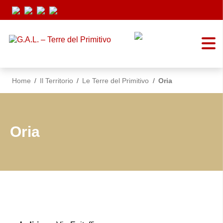
Vai ai contenuti
Vai al menu di navigazione
Vai al footer
Home
/
Il Territorio
/
Le Terre del Primitivo
/
Oria
Oria