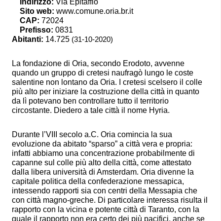
Indirizzo:
Via Epitaffio
Sito web:
www.comune.oria.br.it
CAP:
72024
Prefisso:
0831
Abitanti:
14.725
(31-10-2020)
La fondazione di Oria, secondo Erodoto, avvenne
quando un gruppo di cretesi naufragò lungo le coste
salentine non lontano da Oria. I cretesi scelsero il colle
più alto per iniziare la costruzione della città in quanto
da lì potevano ben controllare tutto il territorio
circostante. Diedero a tale città il nome Hyria.
Durante l’VIII secolo a.C. Oria comincia la sua
evoluzione da abitato “sparso” a città vera e propria:
infatti abbiamo una concentrazione probabilmente di
capanne sul colle più alto della città, come attestato
dalla libera università di Amsterdam. Oria divenne la
capitale politica della confederazione messapica,
intessendo rapporti sia con centri della Messapia che
con città magno-greche. Di particolare interessa risulta il
rapporto con la vicina e potente città di Taranto, con la
quale il rapporto non era certo dei più pacifici, anche se