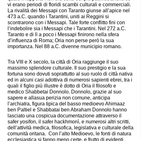
vi erano periodi di floridi scambi culturali e commerciali.
La rivalità dei Messapi con Taranto giunse all’apice nel
473 a.C. quando i Tarantini, uniti ai Reggini si
scontrarono con i Messapi. Tale forte conflitto fini con
l’indebolire sia i Messapi che i Tarantini. Nel 272 a.C.
Taranto e di lì a poco i Messapi finirono nella sfera
d’influenza di Roma; Oria non perse però la sua
importanza. Nel 88 a.C. divenne municipio romano.
Tra VIII e X secolo, la città di Oria raggiunge il suo
massimo splendore culturale. Il suo prestigio e la sua
fortuna sono dovuti soprattutto al suo ruolo di città nativa
ed in alcuni casi adottiva di numerosi sapienti ebrei, tra i
quali il figlio più illustre è dotto di Oria il filosofo e
medico Shabbetai Donnolo. Donnolo, grazie al suo
sapere e allasua perizia non comune, anticipa
l’archiatra, figura tipica del basso medioevo Ahimaaz
ben Paltiel e Shabbatai ben Abraham Donnolo hanno
lasciato una cospicua documentazione attraverso il
safer yosifon, il safer hackhmonì, e numerosi altri scritti,
dell’attività medica, filosofica, legislativa e culturale della
comunità oritana. Con l’alto Medioevo, le fonti di natura
ecclesiastica si fanno meno certe, e frutto di evidenti