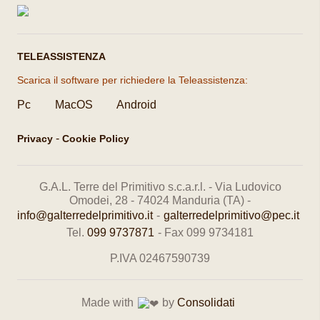
TELEASSISTENZA
Scarica il software per richiedere la Teleassistenza:
Pc
MacOS
Android
-
Privacy
Cookie Policy
G.A.L. Terre del Primitivo s.c.a.r.l. - Via Ludovico
Omodei, 28 - 74024 Manduria (TA) -
info@galterredelprimitivo.it
-
galterredelprimitivo@pec.it
Tel.
099 9737871
- Fax 099 9734181
P.IVA 02467590739
Made with
by
Consolidati