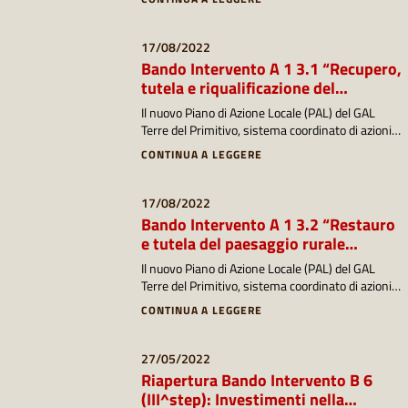
Strategia di Sviluppo Locale (SSL) che mira alla
costruzione di una nuova visione del territorio
che attribuisce valore alle identità, al capitale
17/08/2022
sociale e al patrimonio culturale autoctono.
Bando Intervento A 1 3.1 “Recupero,
tutela e riqualificazione del
patrimonio culturale, artistico e
Il nuovo Piano di Azione Locale (PAL) del GAL
architettonico del paesaggio rurale,
Terre del Primitivo, sistema coordinato di azioni e
dei siti ad alto valore naturalistico e
interventi, nasce dall’elaborazione di una
CONTINUA A LEGGERE
paesaggistico e dei villaggi”
Strategia di Sviluppo Locale (SSL) che mira alla
costruzione di una nuova visione del territorio
che attribuisce valore alle identità, al capitale
17/08/2022
sociale e al patrimonio culturale autoctono.
Bando Intervento A 1 3.2 “Restauro
e tutela del paesaggio rurale
attraverso il ripristino del sistema
Il nuovo Piano di Azione Locale (PAL) del GAL
olivicolo locale”
Terre del Primitivo, sistema coordinato di azioni e
interventi, nasce dall’elaborazione di una
CONTINUA A LEGGERE
Strategia di Sviluppo Locale (SSL) che mira alla
costruzione di una nuova visione del territorio
che attribuisce valore alle identità, al capitale
27/05/2022
sociale e al patrimonio culturale autoctono.
Riapertura Bando Intervento B 6
(III^step): Investimenti nella