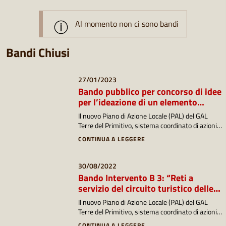
Al momento non ci sono bandi
Bandi Chiusi
27/01/2023
Bando pubblico per concorso di idee
per l’ideazione di un elemento
identitario da collocare negli 11
Il nuovo Piano di Azione Locale (PAL) del GAL
Comuni del comprensorio del G.A.L.
Terre del Primitivo, sistema coordinato di azioni e
“Terre del Primitivo”
interventi, nasce dall’elaborazione di una
CONTINUA A LEGGERE
Strategia di Sviluppo Locale (SSL) che mira alla
costruzione di una nuova visione del territorio
che attribuisce valore alle identità, al capitale
30/08/2022
sociale e al patrimonio culturale autoctono.
Bando Intervento B 3: “Reti a
servizio del circuito turistico delle
Terre del Primitivo”
Il nuovo Piano di Azione Locale (PAL) del GAL
Terre del Primitivo, sistema coordinato di azioni e
interventi, nasce dall’elaborazione di una
CONTINUA A LEGGERE