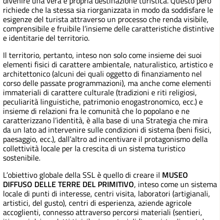
divenire una vera e propria destinazione turistica. Questo però
richiede che la stessa sia riorganizzata in modo da soddisfare le
esigenze del turista attraverso un processo che renda visibile,
comprensibile e fruibile l’insieme delle caratteristiche distintive
e identitarie del territorio.
Il territorio, pertanto, inteso non solo come insieme dei suoi
elementi fisici di carattere ambientale, naturalistico, artistico e
architettonico (alcuni dei quali oggetto di finanziamento nel
corso delle passate programmazioni), ma anche come elementi
immateriali di carattere culturale (tradizioni e riti religiosi,
peculiarità linguistiche, patrimonio enogastronomico, ecc.) e
insieme di relazioni fra le comunità che lo popolano e ne
caratterizzano l’identità, è alla base di una Strategia che mira
da un lato ad intervenire sulle condizioni di sistema (beni fisici,
paesaggio, ecc.), dall’altro ad incentivare il protagonismo della
collettività locale per la crescita di un sistema turistico
sostenibile.
L’obiettivo globale della SSL è quello di creare il
MUSEO
DIFFUSO DELLE TERRE DEL PRIMITIVO
, inteso come un sistema
locale di punti di interesse, centri visita, laboratori (artigianali,
artistici, del gusto), centri di esperienza, aziende agricole
accoglienti, connesso attraverso percorsi materiali (sentieri,