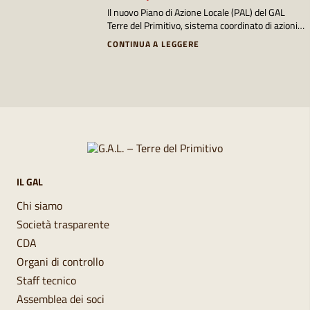
trasformazione,
Il nuovo Piano di Azione Locale (PAL) del GAL
commercializzazione e sviluppo
Terre del Primitivo, sistema coordinato di azioni e
della produzione tipica locale
interventi, nasce dall’elaborazione di una
CONTINUA A LEGGERE
Strategia di Sviluppo Locale (SSL) che mira alla
costruzione di una nuova visione del territorio
che attribuisce valore alle identità, al capitale
sociale e al patrimonio culturale autoctono.
IL GAL
Chi siamo
Società trasparente
CDA
Organi di controllo
Staff tecnico
Assemblea dei soci