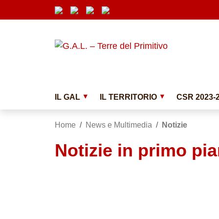
Vai ai contenuti
Vai al menu di navigazione
Vai al footer
Submenu
IL GAL
IL TERRITORIO
CSR 2023-
Home
/
News e Multimedia
/
Notizie
Notizie in primo pi