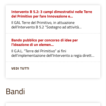
Intervento B 5.2: 3 campi dimostrativi nelle Terre
del Primitivo per fare Innovazione e
Sperimentazione in Agricoltura.
Il GAL Terre del Primitivo, in attuazione
dell’Intervento B 5.2 “Sostegno ad attività
dimostrative e azioni dimostrative”, intende
realizzare n. 3 campi dimostrativi
Bando pubblico per concorso di idee per
l’ideazione di un elemen...
Il G.A.L. “Terre del Primitivo” ai fini
dell’implementazione dell’Intervento a regia diretta
A 1.1
VEDI TUTTI
Bandi