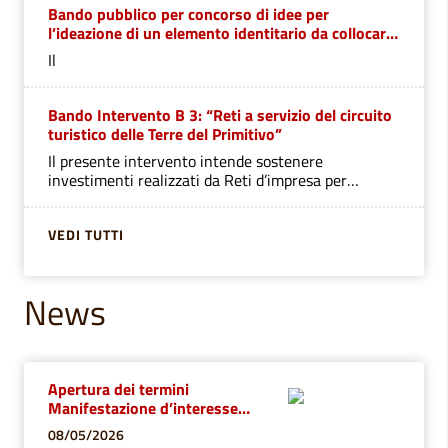
Bando pubblico per concorso di idee per
l’ideazione di un elemento identitario da collocare
negli 11 Comuni del comprensorio del G.A.L.
Il
“Terre del Primitivo”
Bando Intervento B 3: “Reti a servizio del circuito
turistico delle Terre del Primitivo”
Il presente intervento intende sostenere
investimenti realizzati da Reti d’impresa per
accrescere o realizzare servizi al turismo nelle Terre
del
VEDI TUTTI
News
Apertura dei termini
Manifestazione d’interesse
componenti commissione
08/05/2026
consulente del lavoro