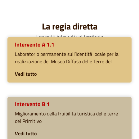
La regia diretta
I progetti integrati sul territorio
Intervento A 1.1
Laboratorio permanente sull’identità locale per la
realizzazione del Museo Diffuso delle Terre del
Primitivo e sviluppo delle azioni di sensibilizzazione
Vedi tutto
per un territorio ecosostenibile...
Intervento B 1
Miglioramento della fruibilità turistica delle terre
del Primitivo
Vedi tutto