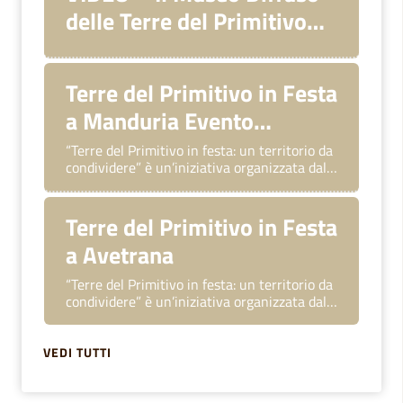
delle Terre del Primitivo
Fruibilità e Sostenibilità al
servizio di TUTTI
Terre del Primitivo in Festa
a Manduria Evento
Conclusivo
“Terre del Primitivo in festa: un territorio da
condividere” è un’iniziativa organizzata dal
GAL Terre del Primitivo nell’ambito del
progetto a regia diretta Intervento A
Terre del Primitivo in Festa
a Avetrana
“Terre del Primitivo in festa: un territorio da
condividere” è un’iniziativa organizzata dal
GAL Terre del Primitivo nell’ambito del
progetto a regia diretta Intervento A
VEDI TUTTI