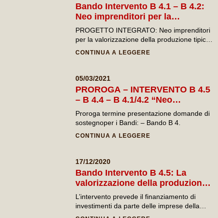
dai luoghi in cui si svolgevano
Bando Intervento B 4.1 – B 4.2:
attività, mestieri e manifestazioni della vita
Neo imprenditori per la
materiale, sociale e spirituale, quali fabbricati
valorizzazione della produzione
rurali, frantoi ipogei, palmenti, granai, tratturi,
PROGETTO INTEGRATO: Neo imprenditori
tipica locale
jazzi, antichi acquari, cappelle, ed in
per la valorizzazione della produzione tipica
generale, le più varie testimonianze del
locale INTERVENTO B 4.
CONTINUA A LEGGERE
patrimonio culturale “minore” e alla
realizzazione di percorsi sensoriali
e allestimenti di scene di vita rurale
05/03/2021
tradizionale, compresa la realizzazione di
PROROGA – INTERVENTO B 4.5
spazi per la degustazione dei prodotti.
– B 4.4 – B 4.1/4.2 “Neo
imprenditori per la valorizzazione
Proroga termine presentazione domande di
della produzione tipica locale”
sostegnoper i Bandi: – Bando B 4.
CONTINUA A LEGGERE
17/12/2020
Bando Intervento B 4.5: La
valorizzazione della produzione
tipica locale attraverso la catena
L’intervento prevede il finanziamento di
della ristorazione
investimenti da parte delle imprese della
ristorazione che abbiano come risultato