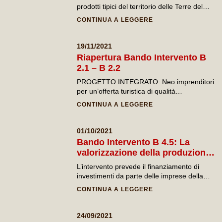
commercializzazione e sviluppo
prodotti tipici del territorio delle Terre del
della produzione tipica locale
Primitivo, attraverso investimenti nelle
CONTINUA A LEGGERE
aziende agricole e in quelle che operano
nella trasformazione, conservazione,
confezionamento e commercializzazione dei
19/11/2021
prodotti agricoli di cui all’allegato I del
Riapertura Bando Intervento B
Trattato, ad eccezione dei prodotti della
2.1 – B 2.2
pesca.
PROGETTO INTEGRATO: Neo imprenditori
per un’offerta turistica di qualità
INTERVENTO B 2.
CONTINUA A LEGGERE
01/10/2021
Bando Intervento B 4.5: La
valorizzazione della produzione
tipica locale attraverso la catena
L’intervento prevede il finanziamento di
della ristorazione (Versione 2)
investimenti da parte delle imprese della
ristorazione che abbiano come risultato
CONTINUA A LEGGERE
finale la valorizzazione di un paniere di
prodotti alimentari tipici e di qualità e
dell’enogastronomia locale in generale tale
24/09/2021