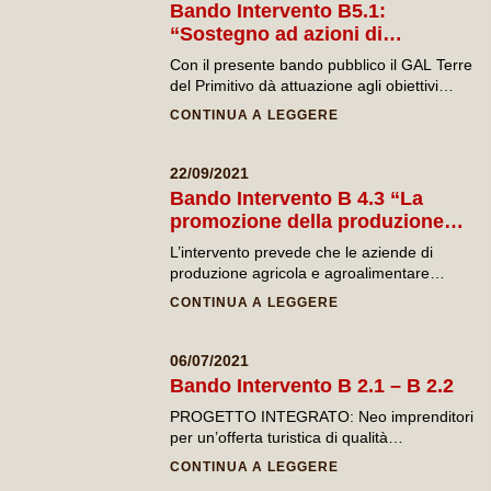
da poterla integrare con i servizi turistici
Bando Intervento B5.1:
locali.
“Sostegno ad azioni di
formazione professionale e
Con il presente bando pubblico il GAL Terre
acquisizione di competenze”
del Primitivo dà attuazione agli obiettivi
previsti nel Piano di Azione Locale ed, in
CONTINUA A LEGGERE
particolare, alla realizzazione di corsi di
formazione collettivi, da realizzare in aula e/o
in campo e/o a distanza, anche integrati con
22/09/2021
attività di workshop tematici di studio e
Bando Intervento B 4.3 “La
approfondimento.
promozione della produzione
tipica locale come elemento di
L’intervento prevede che le aziende di
diversificazione e di esperienza
produzione agricola e agroalimentare
nei luoghi di produzione”
realizzino spazi di degustazione e vendita dei
CONTINUA A LEGGERE
prodotti, di conoscenza della produzione
tipica locale e percorsi sensoriali che
rappresentino un’eperienza per il visitatore.
06/07/2021
Bando Intervento B 2.1 – B 2.2
PROGETTO INTEGRATO: Neo imprenditori
per un’offerta turistica di qualità
INTERVENTO B 2.
CONTINUA A LEGGERE