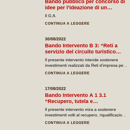
Bando pubblico per concorso di
idee per l’ideazione di un
elemento identitario da collocare
Il G.A.
negli 11 Comuni del
CONTINUA A LEGGERE
comprensorio del G.A.L. “Terre
del Primitivo”
30/08/2022
Bando Intervento B 3: “Reti a
servizio del circuito turistico
delle Terre del Primitivo”
Il presente intervento intende sostenere
investimenti realizzati da Reti d’impresa per
accrescere o realizzare servizi al turismo
CONTINUA A LEGGERE
nelle Terre del Primitivo.
17/08/2022
Bando Intervento A 1 3.1
“Recupero, tutela e
riqualificazione del patrimonio
Il presente intervento mira a sostenere
culturale, artistico e
investimenti volti al recupero, riqualificazione
architettonico del paesaggio
e valorizzazione del patrimonio culturale e
CONTINUA A LEGGERE
rurale, dei siti ad alto valore
dei siti di pregio storico, artistico,