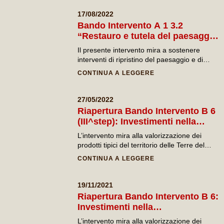
naturalistico e paesaggistico e
architettonico e naturalistico.
dei villaggi”
17/08/2022
Bando Intervento A 1 3.2
“Restauro e tutela del paesaggio
rurale attraverso il ripristino del
Il presente intervento mira a sostenere
sistema olivicolo locale”
interventi di ripristino del paesaggio e di
salvaguardia della biodiversità in aree colpite
CONTINUA A LEGGERE
da Xylella fastidiosa attraverso investimenti
in attività di miglioramento e di
riqualificazione delle economie agricole
27/05/2022
tradizionali.
Riapertura Bando Intervento B 6
(III^step): Investimenti nella
trasformazione,
L’intervento mira alla valorizzazione dei
commercializzazione e sviluppo
prodotti tipici del territorio delle Terre del
della produzione tipica locale
Primitivo, attraverso investimenti nelle
CONTINUA A LEGGERE
aziende agricole e in quelle che operano
nella trasformazione, conservazione,
confezionamento e commercializzazione dei
19/11/2021
prodotti agricoli di cui all’allegato I del
Riapertura Bando Intervento B 6:
Trattato, ad eccezione dei prodotti della
Investimenti nella
pesca.
trasformazione,
L’intervento mira alla valorizzazione dei