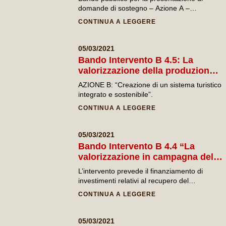
del Primitivo
domande di sostegno – Azione A –
Intervento A 1.
CONTINUA A LEGGERE
05/03/2021
Bando Intervento B 4.5: La
valorizzazione della produzione
tipica locale attraverso la catena
AZIONE B: “Creazione di un sistema turistico
della ristorazione
integrato e sostenibile”.
CONTINUA A LEGGERE
05/03/2021
Bando Intervento B 4.4 “La
valorizzazione in campagna delle
tradizioni e delle produzioni
L’intervento prevede il finanziamento di
tipiche”
investimenti relativi al recupero del
patrimonio architettonico diffuso nelle aree
CONTINUA A LEGGERE
rurali, avente interesse storico-culturale della
tradizione locale, caratterizzato da
costruzioni quali “casodde”, pajare, trulli, e
05/03/2021