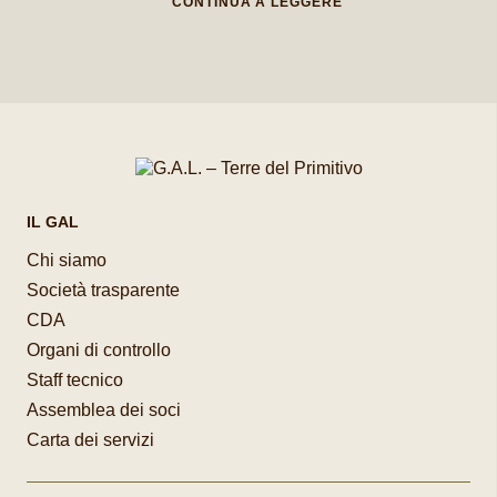
CONTINUA A LEGGERE
finale la valorizzazione di un paniere di
prodotti alimentari tipici e di qualità e
dell’enogastronomia locale in generale tale
da poterla integrare con i servizi turistici
locali.
IL GAL
Chi siamo
Società trasparente
CDA
Organi di controllo
Staff tecnico
Assemblea dei soci
Carta dei servizi