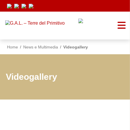
Vai ai contenuti
Vai al menu di navigazione
Vai al footer
Home
/
News e Multimedia
/
Videogallery
Videogallery