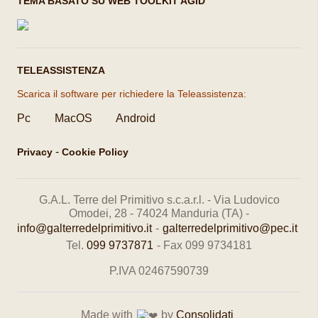
TEMA BASATO SU WEB TOOLKIT AGID
TELEASSISTENZA
Scarica il software per richiedere la Teleassistenza:
Pc
MacOS
Android
-
Privacy
Cookie Policy
G.A.L. Terre del Primitivo s.c.a.r.l. - Via Ludovico
Omodei, 28 - 74024 Manduria (TA) -
info@galterredelprimitivo.it
-
galterredelprimitivo@pec.it
Tel.
099 9737871
- Fax 099 9734181
P.IVA 02467590739
Made with
by
Consolidati