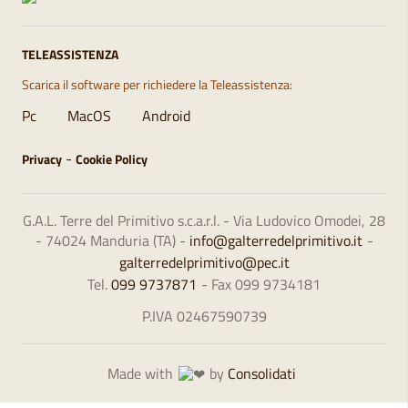
TELEASSISTENZA
Scarica il software per richiedere la Teleassistenza:
Pc
MacOS
Android
-
Privacy
Cookie Policy
G.A.L. Terre del Primitivo s.c.a.r.l. - Via Ludovico Omodei, 28
- 74024 Manduria (TA) -
info@galterredelprimitivo.it
-
galterredelprimitivo@pec.it
Tel.
099 9737871
- Fax 099 9734181
P.IVA 02467590739
Made with
by
Consolidati