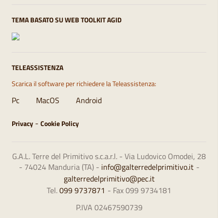
TEMA BASATO SU WEB TOOLKIT AGID
TELEASSISTENZA
Scarica il software per richiedere la Teleassistenza:
Pc
MacOS
Android
-
Privacy
Cookie Policy
G.A.L. Terre del Primitivo s.c.a.r.l. - Via Ludovico Omodei, 28
- 74024 Manduria (TA) -
info@galterredelprimitivo.it
-
galterredelprimitivo@pec.it
Tel.
099 9737871
- Fax 099 9734181
P.IVA 02467590739