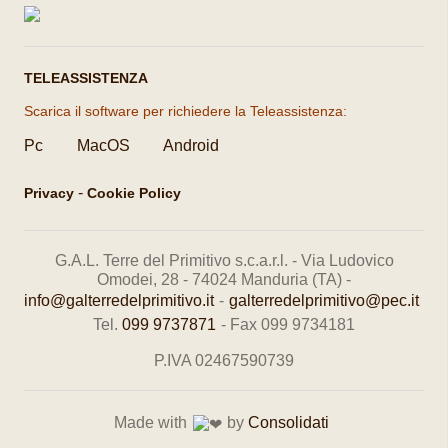
TELEASSISTENZA
Scarica il software per richiedere la Teleassistenza:
Pc
MacOS
Android
-
Privacy
Cookie Policy
G.A.L. Terre del Primitivo s.c.a.r.l. - Via Ludovico
Omodei, 28 - 74024 Manduria (TA) -
info@galterredelprimitivo.it
-
galterredelprimitivo@pec.it
Tel.
099 9737871
- Fax 099 9734181
P.IVA 02467590739
Made with
by
Consolidati