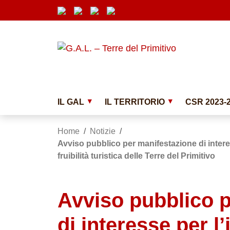
Vai ai contenuti
Vai al menu di navigazione
Vai al footer
Submenu
IL GAL
IL TERRITORIO
CSR 2023-
Home
/
Notizie
/
Avviso pubblico per manifestazione di interes
fruibilità turistica delle Terre del Primitivo
Avviso pubblico 
di interesse per l