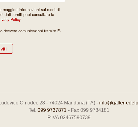
e maggiori informazioni sui modi di
dei dati forniti puoi consultare la
rivacy Policy
io ricevere comunicazioni tramite E-
Via Ludovico Omodei, 28 - 74024 Manduria (TA) -
info@galterredelpr
Tel.
099 9737871
- Fax 099 9734181
P.IVA 02467590739
Made with
by
Consolidati