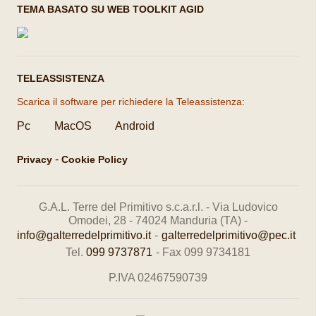
TEMA BASATO SU WEB TOOLKIT AGID
TELEASSISTENZA
Scarica il software per richiedere la Teleassistenza:
Pc
MacOS
Android
-
Privacy
Cookie Policy
G.A.L. Terre del Primitivo s.c.a.r.l. - Via Ludovico
Omodei, 28 - 74024 Manduria (TA) -
info@galterredelprimitivo.it
-
galterredelprimitivo@pec.it
Tel.
099 9737871
- Fax 099 9734181
P.IVA 02467590739