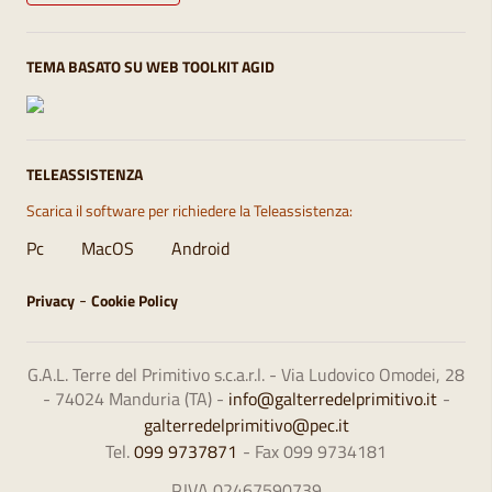
TEMA BASATO SU WEB TOOLKIT AGID
TELEASSISTENZA
Scarica il software per richiedere la Teleassistenza:
Pc
MacOS
Android
-
Privacy
Cookie Policy
G.A.L. Terre del Primitivo s.c.a.r.l. - Via Ludovico Omodei, 28
- 74024 Manduria (TA) -
info@galterredelprimitivo.it
-
galterredelprimitivo@pec.it
Tel.
099 9737871
- Fax 099 9734181
P.IVA 02467590739