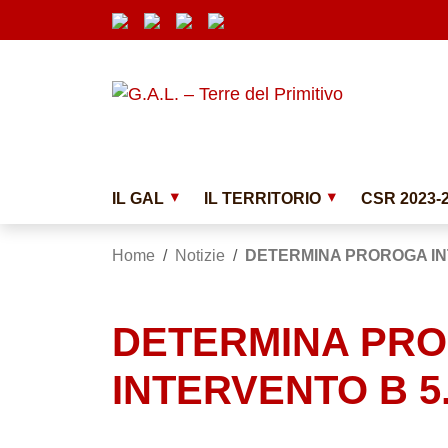
Vai ai contenuti
Vai al menu di navigazione
Vai al footer
Submenu
IL GAL
IL TERRITORIO
CSR 2023-
Home
/
Notizie
/
DETERMINA PROROGA IN
DETERMINA PR
INTERVENTO B 5