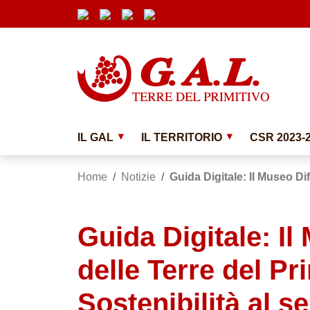
Vai ai contenuti
Vai al menu di navigazione
Vai al footer
Submenu
IL GAL
IL TERRITORIO
CSR 2023-
Home
/
Notizie
/
Guida Digitale: Il Museo Dif
Guida Digitale: Il
delle Terre del Pri
Sostenibilità al s