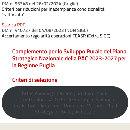
DM n. 93348 del 26/02/2024 (Griglie)
Criteri per riduzioni per inadempienze condizionalità
“rafforzata”.
Scarica PDF
DM n. 410727 del 04/08/2023 (NON SIGC)
Accertamento regolarità operazioni FEASR (Extra SIGC).
Complemento per lo Sviluppo Rurale del Piano
Strategico Nazionale della PAC 2023-2027 per
la Regione Puglia
Criteri di selezione
https://www.galterredelprimitivo.it/wp-
content/uploads/2026/04/Strategia-Sviluppo-
Locale-GAL_Terre_del_Primitivo_Variante-1.pdf
Strategia di Sviluppo Locale