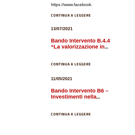
https://www.facebook.
Manzoni – Lizzano
CONTINUA A LEGGERE
13/07/2021
Bando Intervento B.4.4
“La valorizzazione in
campagna delle tradizioni
e delle produzioni tipiche”
CONTINUA A LEGGERE
11/05/2021
Bando Intervento B6 –
Investimenti nella
trasformazione,
commercializzazione e
CONTINUA A LEGGERE
sviluppo della produzione
tipica locale