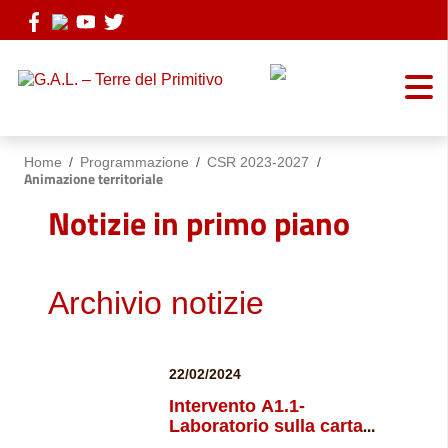
Vai ai contenuti
Vai al menu di navigazione
Vai al footer
Home
/
Programmazione
/
CSR 2023-2027
/
Animazione territoriale
Notizie in primo piano
Archivio notizie
22/02/2024
Intervento A1.1-
Laboratorio sulla carta
Istituto Comprensivo A.