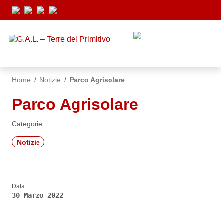
Vai ai contenuti
Vai al menu di navigazione
Vai al footer
Home
/
Notizie
/
Parco Agrisolare
Parco Agrisolare
Categorie
Notizie
Data:
30 Marzo 2022